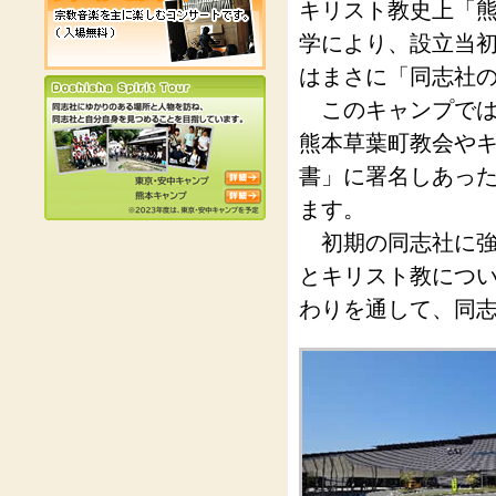
キリスト教史上「
学により、設立当
はまさに「同志社
このキャンプでは
熊本草葉町教会や
書」に署名しあっ
ます。
初期の同志社に強
とキリスト教につ
わりを通して、同