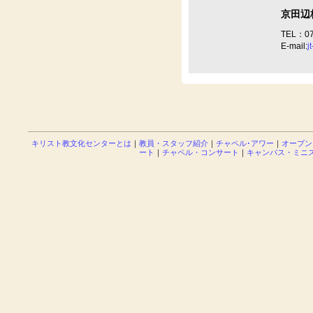
京田辺
TEL：07
E-mail:
j
キリスト教文化センターとは
｜
教員・スタッフ紹介
｜
チャペル･アワー
｜
オープン
ート
｜
チャペル・コンサート
｜
キャンパス・ミニ