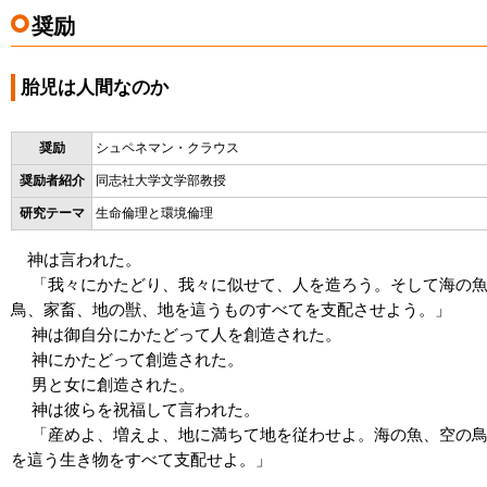
奨励
胎児は人間なのか
奨励
シュペネマン・クラウス
奨励者紹介
同志社大学文学部教授
研究テーマ
生命倫理と環境倫理
神は言われた。
「我々にかたどり、我々に似せて、人を造ろう。そして海の魚
鳥、家畜、地の獣、地を這うものすべてを支配させよう。」
神は御自分にかたどって人を創造された。
神にかたどって創造された。
男と女に創造された。
神は彼らを祝福して言われた。
「産めよ、増えよ、地に満ちて地を従わせよ。海の魚、空の鳥
を這う生き物をすべて支配せよ。」