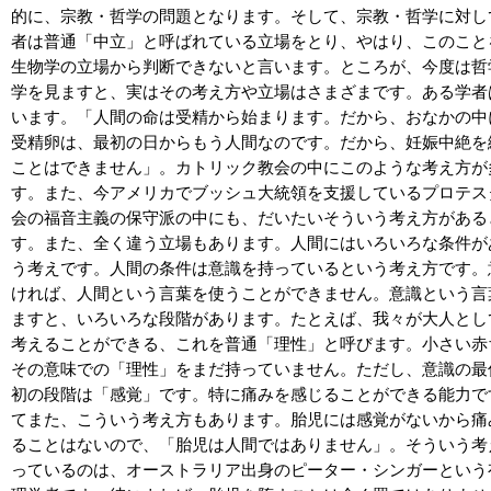
的に、宗教・哲学の問題となります。そして、宗教・哲学に対し
者は普通「中立」と呼ばれている立場をとり、やはり、このこと
生物学の立場から判断できないと言います。ところが、今度は哲
学を見ますと、実はその考え方や立場はさまざまです。ある学者
います。「人間の命は受精から始まります。だから、おなかの中
受精卵は、最初の日からもう人間なのです。だから、妊娠中絶を
ことはできません」。カトリック教会の中にこのような考え方が
す。また、今アメリカでブッシュ大統領を支援しているプロテス
会の福音主義の保守派の中にも、だいたいそういう考え方がある
す。また、全く違う立場もあります。人間にはいろいろな条件が
う考えです。人間の条件は意識を持っているという考え方です。
ければ、人間という言葉を使うことができません。意識という言
ますと、いろいろな段階があります。たとえば、我々が大人とし
考えることができる、これを普通「理性」と呼びます。小さい赤
その意味での「理性」をまだ持っていません。ただし、意識の最
初の段階は「感覚」です。特に痛みを感じることができる能力で
てまた、こういう考え方もあります。胎児には感覚がないから痛
ることはないので、「胎児は人間ではありません」。そういう考
っているのは、オーストラリア出身のピーター・シンガーという