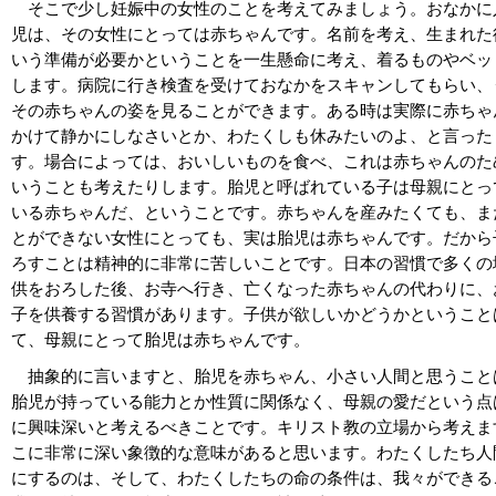
そこで少し妊娠中の女性のことを考えてみましょう。おなかに
児は、その女性にとっては赤ちゃんです。名前を考え、生まれた
いう準備が必要かということを一生懸命に考え、着るものやベッ
します。病院に行き検査を受けておなかをスキャンしてもらい、
その赤ちゃんの姿を見ることができます。ある時は実際に赤ちゃ
かけて静かにしなさいとか、わたくしも休みたいのよ、と言った
す。場合によっては、おいしいものを食べ、これは赤ちゃんのた
いうことも考えたりします。胎児と呼ばれている子は母親にとっ
いる赤ちゃんだ、ということです。赤ちゃんを産みたくても、ま
とができない女性にとっても、実は胎児は赤ちゃんです。だから
ろすことは精神的に非常に苦しいことです。日本の習慣で多くの
供をおろした後、お寺へ行き、亡くなった赤ちゃんの代わりに、
子を供養する習慣があります。子供が欲しいかどうかということ
て、母親にとって胎児は赤ちゃんです。
抽象的に言いますと、胎児を赤ちゃん、小さい人間と思うこと
胎児が持っている能力とか性質に関係なく、母親の愛だという点
に興味深いと考えるべきことです。キリスト教の立場から考えま
こに非常に深い象徴的な意味があると思います。わたくしたち人
にするのは、そして、わたくしたちの命の条件は、我々ができる