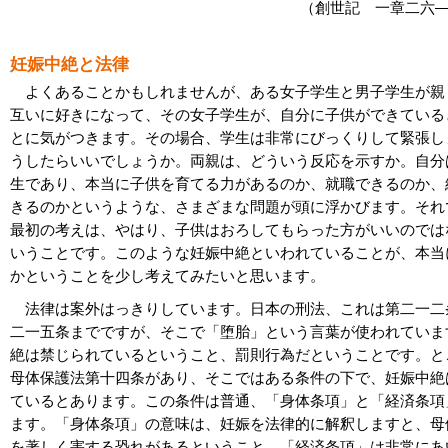
（創世記 一章二六
妊娠中絶と法律
よくあることかもしれませんが、ある女子学生と男子学生が親
互いに好きになって、その女子学生が、自分に子供ができている
とに気がつきます。その場合、学生は非常にびっくりして緊張し
うしたらいいでしょうか。両親は、どういう反応を示すか。自分
生であり、本当に子供を育てる力があるのか、就職できるのか、
きるのかというような、さまざまな問題が頭に浮かびます。それ
最初の考えは、やはり、子供はおろしてもらった方がいいのでは
いうことです。このような妊娠中絶といわれていることが、本当
かということを少し考えてみたいと思います。
法律は案外はっきりしています。日本の刑法、これは第二一二
二一五条までですが、そこで「堕胎」という言葉が使われていま
絶は禁じられているということ、罰則行為だということです。と
母体保護法第十四条があり、そこではある条件の下で、妊娠中絶
ているとあります。この条件は普通、「身体条項」と「経済条項
ます。「身体条項」の意味は、妊娠を法律的に解釈しますと、母
を著しく害する恐れがあるということ。「経済条項」は非常にあ