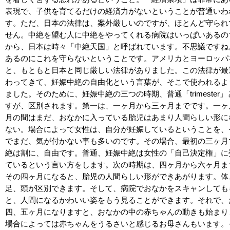
表現で、子供を育てるだけの経済力がないということが普通いわ
す。ただ、日本の法律は、案外厳しいのですが、ほとんど守られ
せん。中絶を望む人に中絶をやってくれる病院はいっぱいあるの
から、日本は時々「中絶天国」と呼ばれています。不思議ですね
あるのにこれを守らないということです。アメリカとヨーロッパ
と、もともと日本と同じ厳しい法律がありました。この法律が最
わってきて、妊娠中絶の自由化という言葉が、そこで使われるよ
ました。そのために、妊娠中絶の三つの時期、普通「trimester
すが、区別されます。第一は、一ヶ月から三ヶ月までです。一ヶ
月の間はまだ、おなかに入っている胎児はあまり人間らしい形に
ない。場合によって女性は、自分が妊娠しているということを、
でまだ、気が付かない事も多いのです。その場合、最初の三ヶ月
絶は割に、自由です。普通、妊娠中絶は女性の「自己決定権」に
ているという言い方をします。次の時期は、四ヶ月から六ヶ月ま
その四ヶ月になると、胎児の人間らしい形ができあがります。体
足、頭が区別できます。そして、病院でおなかをスキャンしても
と、人間になるかわいい姿をもう見ることができます。それで、
四、五ヶ月になりますと、おなかの中の赤ちゃんの動きも始まり
場合によっては赤ちゃんをうるさいと感じるお母さんもいます。