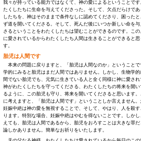
我々が持っている能力ではなくて、神の愛によるということです
たくしたちに生命を与えてくださった。そして、欠点だらけであ
したちを、神はそのままで条件なしに認めてくださり、困ったと
ず道を開いてくださる。そして、死んだ後にいつか新しい命を与
さるということをわたくしたちは望むことができるのです。この
に愛されているからわたくしたち人間は生きることができると思
す。
胎児は人間です
本来の問題に戻りますと、「胎児は人間なのか」ということで
学的にみると胎児はまだ人間ではありません。しかし、生物学的
間でない胎児でも、元気に生きている人と全く同様に神に愛され
神がわたくしたちを守ってくださる、わたくしたちの将来を開い
るように、この胎児も守り、将来を開いてくださると思います。
に考えますと、「胎児は人間です」ということしか言えません。
妊娠中絶は神の愛を無視することで、そして、やはり、人を殺す
ります。特別な場合、妊娠中絶はやむを得ないことです。しかし
えても、胎児は人間であるから、胎児をおろすことは大きな罪だ
論しかありません。簡単なお祈りをいたします。
天の父なる神様、わたくしたちは愛されているから毎日のこの