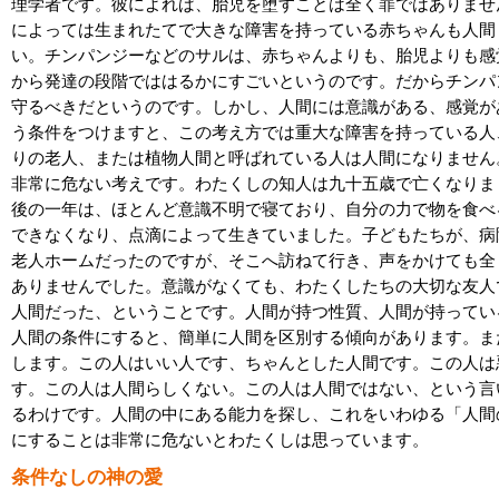
理学者です。彼によれば、胎児を堕すことは全く罪ではありませ
によっては生まれたてで大きな障害を持っている赤ちゃんも人間
い。チンパンジーなどのサルは、赤ちゃんよりも、胎児よりも感
から発達の段階でははるかにすごいというのです。だからチンパ
守るべきだというのです。しかし、人間には意識がある、感覚が
う条件をつけますと、この考え方では重大な障害を持っている人
りの老人、または植物人間と呼ばれている人は人間になりません
非常に危ない考えです。わたくしの知人は九十五歳で亡くなりま
後の一年は、ほとんど意識不明で寝ており、自分の力で物を食べ
できなくなり、点滴によって生きていました。子どもたちが、病
老人ホームだったのですが、そこへ訪ねて行き、声をかけても全
ありませんでした。意識がなくても、わたくしたちの大切な友人
人間だった、ということです。人間が持つ性質、人間が持ってい
人間の条件にすると、簡単に人間を区別する傾向があります。ま
します。この人はいい人です、ちゃんとした人間です。この人は
す。この人は人間らしくない。この人は人間ではない、という言
るわけです。人間の中にある能力を探し、これをいわゆる「人間
にすることは非常に危ないとわたくしは思っています。
条件なしの神の愛