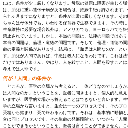
には、条件が少し厳しくなります。母親の健康に障害が生じる場
は、胎児に重い遺伝子病がある場合は、妊娠中絶は許されます。
ら九ヶ月までになりますと、条件が非常に厳しくなります。その
ちゃんは母体外でも、いわゆる保育器で生存できます。その時に
生命維持に必要な場合以外は、アメリカでも、ヨーロッパでも妊
禁止されています。しかし、本当の問題は、法律の問題ではあり
本当の問題は、倫理・道徳の問題です。そして、倫理・道徳の問
命の定義と関係があります。結局は、「胎児は人間なのか」とい
す。胎児が人間であれば、中絶は殺人になるわけです。これは法
だけではありません。やはり、人を殺すこと、人間を殺すことは
考えでは大罪です。
何が「人間」の条件か
ところが、医学の立場から考えると、一体どうなのでしょうか
は人間なのか」ということを、医者に聞きますと、個人的な意見
いますが、医学的立場から答えることはできないと言います。生
学の立場から言いますと、生命は一つのプロセスです。そのプロ
受精から始まり、死で終わるわけです。それは、基本的に動物と
合は同じプロセスです。その生命の発展段階で、いつから「人間
ことができるかということを、医者は言うことができません。こ