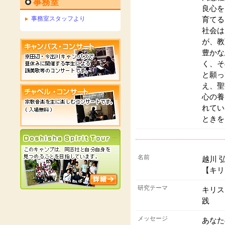
事務室
良心を
事務室スタッフより
育てる
社会は
が、教
豊かな
く、そ
と願っ
え、聖
心の養
れてい
ときを
名前
越川 
【キリ
研究テーマ
キリス
践
メッセージ
あなた