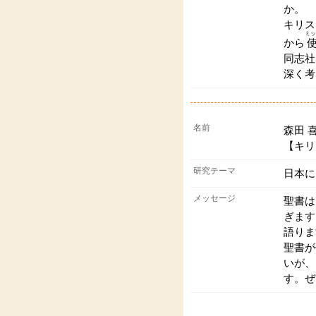
か。
キリス
ミッ
から
同志社
深く考
名前
森田 
【キリ
研究テーマ
日本に
メッセージ
聖書は
ぎます
語りま
聖書が
いが、
す。ぜ