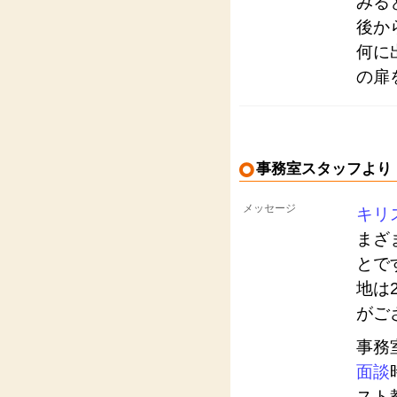
みる
後か
何に
の扉
事務室スタッフより
メッセージ
キリ
まざ
とで
地は
がご
事務
面談
スト