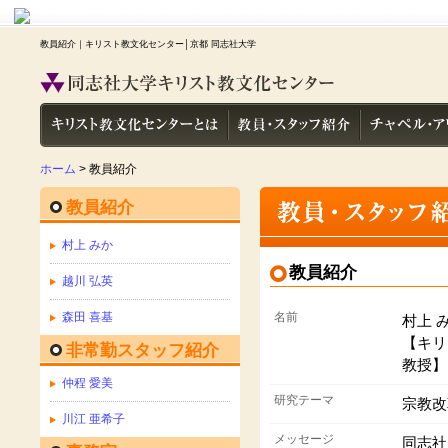
教員紹介｜キリスト教文化センター│京都 同志社大学
ホーム
> 教員紹介
教員紹介
村上 みか
教員紹介
越川 弘英
森田 喜基
名前
村上 
【キリ
非常勤スタッフ紹介
教授】
仲程 愛美
研究テーマ
宗教改
川江 亜希子
メッセージ
同志社