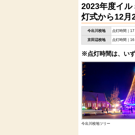
2023年度
灯式から12月
今出川校地
点灯時間｜17
京田辺校地
点灯時間｜16
※点灯時間は、い
今出川校地ツリー