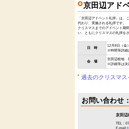
京田辺アド
「京田辺アドベント礼拝」は、
代わり、実施される礼拝です。
クリスマスまでのアドベント期
い、ともにクリスマスの礼拝を
12月8日（金
日 時
※時間等詳細
京田辺校地 同
会 場
※詳細等は決
過去のクリスマス
お問い合わせ
京田辺
TEL：07
E-mail:
j