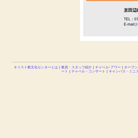
京田辺
TEL：07
E-mail:
j
キリスト教文化センターとは
｜
教員・スタッフ紹介
｜
チャペル･アワー
｜
オープン
ート
｜
チャペル・コンサート
｜
キャンパス・ミニ